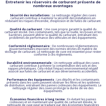
Entretenir les réservoirs de carburant présente de
nombreux avantages
Sécurité des installations :
Le nettoyage régulier des cuves
carburant contribue à maintenir la sécurité des installations en
réduisant les risques d’incendie, d’explosion et de fuites de carburant.
Qualité du carburant :
Une cuve propre garantit la qualité du
carburant stocké. Des contaminants, tels que la rouille, les boues et les
bactéries, peuvent altérer la qualité du carburant, entraînant des
problèmes de performance des véhicules et des équipements.
Conformité réglementaire :
De nombreuses réglementations
gouvernementales imposent des normes strictes en matière de
stockage de carburant. Le nettoyage de cuve est essentiel pour rester
conforme à ces règlements.
Durabilité environnementale :
Un nettoyage adéquat des cuves
carburant contribue à prévenir la contamination des sols et des
nappes phréatiques. Cela réduit l’impact environnemental négatif
associé aux fuites de carburant et aux déversements accidentels.
Performance des équipements :
Les dépôts et les contaminants
présents dans les cuves peuvent obstruer les filtres et les systèmes
de distribution, entraînant des pannes coûteuses des équipements. Le
nettoyage régulier des cuves prolonge la durée de vie des
équipements.
Économies financières à long terme :
En évitant les pannes
coûteuses et en maintenant une qualité de carburant élevée, le
nettoyage de cuve peut se traduire par des économies financières