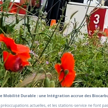
ne Mobilité Durable : une Intégration accrue des Biocarb
réoccupations actuelles, et les stations-service ne font pas 