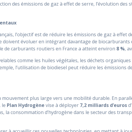
ction des émissions de gaz à effet de serre, l’évolution des 
mentaux
ais, l’objectif est de réduire les émissions de gaz à effet d
ce doivent évoluer en intégrant davantage de biocarburants d
e de carburants routiers en France a atteint environ
8 %
, a
elables comme les huiles végétales, les déchets organiques
ple, l’utilisation de biodiesel peut réduire les émissions 
un mouvement plus large vers une mobilité durable. En para
, le
Plan Hydrogène
vise à déployer
7,2 milliards d’euros
d’
ions, la consommation d’hydrogène dans le secteur des trans
er à accueillir ces nouvelles technologies, en mettant à jour