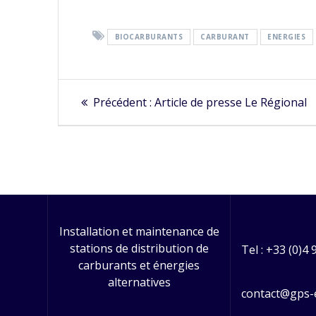
BIOCARBURANTS
CARBURANT
ENERGIES
Navigation
Article
Précédent :
Article de presse Le Régional
précédent
de
:
l’article
Installation et maintenance de
stations de distribution de
Tel : +33 (0)4 
carburants et énergies
alternatives
contact@gps-